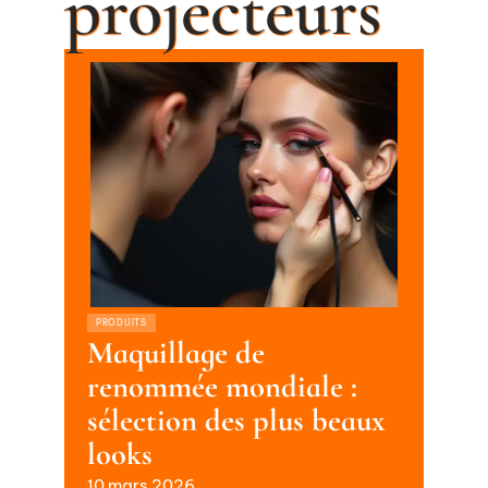
projecteurs
PRODUITS
Maquillage de
renommée mondiale :
sélection des plus beaux
looks
10 mars 2026