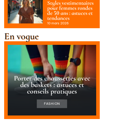
Styles vestimentaires
pour femmes rondes
de 50 ans : astuces et
tendances
10 mars 2026
En vogue
Porter des chaussettes avec
des baskets : astuces et
conseils pratiques
FASHION