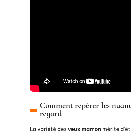
Comment repérer les nuance
regard
La variété des
yeux marron
mérite d’êt