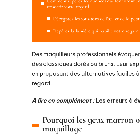
Comment repérer les nuances qui font vraimen
ressortir votre regard
Décryptez les sous-tons de l’œil et de la pea
Repérez la lumière qui habille votre regard
Des maquilleurs professionnels évoquen
des classiques dorés ou bruns. Leur exp
en proposant des alternatives faciles à
regard.
A lire en complément :
Les erreurs à é
Pourquoi les yeux marron of
maquillage