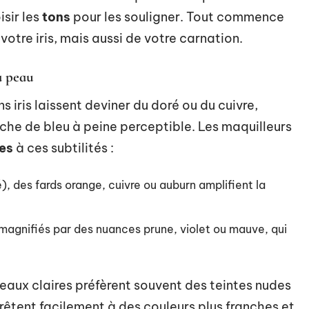
sir les
tons
pour les souligner. Tout commence
votre iris, mais aussi de votre carnation.
la peau
s iris laissent deviner du doré ou du cuivre,
uche de bleu à peine perceptible. Les maquilleurs
res
à ces subtilités :
é), des fards orange, cuivre ou auburn amplifient la
 magnifiés par des nuances prune, violet ou mauve, qui
peaux claires préfèrent souvent des teintes nudes
prêtent facilement à des couleurs plus franches et