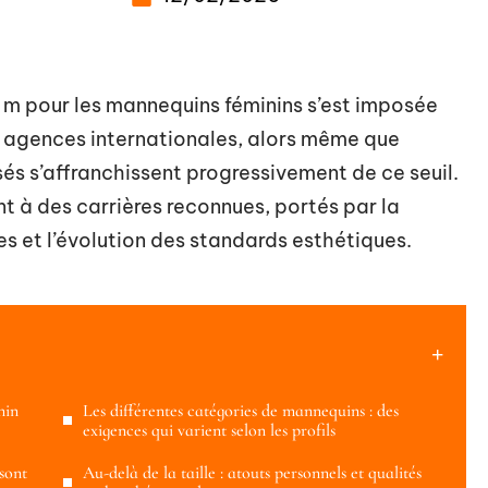
2 m pour les mannequins féminins s’est imposée
 agences internationales, alors même que
és s’affranchissent progressivement de ce seuil.
t à des carrières reconnues, portés par la
s et l’évolution des standards esthétiques.
nin
Les différentes catégories de mannequins : des
exigences qui varient selon les profils
sont
Au-delà de la taille : atouts personnels et qualités