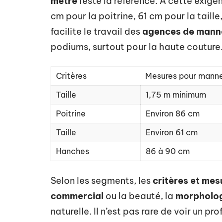
mètre
reste la référence. À cette exige
cm pour la poitrine, 61 cm pour la taill
facilite le travail des
agences de mann
podiums, surtout pour la haute couture
Critères
Mesures pour manne
Taille
1,75 m minimum
Poitrine
Environ 86 cm
Taille
Environ 61 cm
Hanches
86 à 90 cm
Selon les segments, les
critères et mes
commercial
ou la beauté, la
morpholo
naturelle. Il n’est pas rare de voir un pr