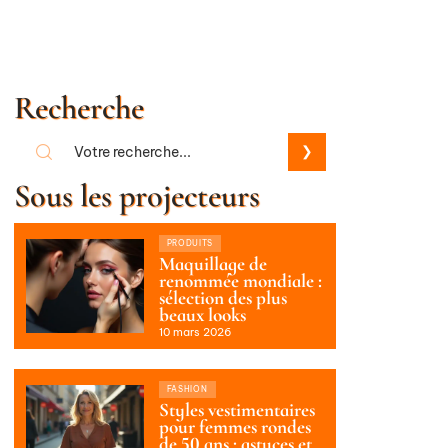
Recherche
Sous les projecteurs
PRODUITS
Maquillage de
renommée mondiale :
sélection des plus
beaux looks
10 mars 2026
FASHION
Styles vestimentaires
pour femmes rondes
de 50 ans : astuces et