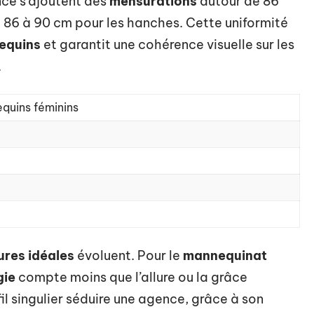
nce s’ajoutent des
mensurations
autour de 86
e, 86 à 90 cm pour les hanches. Cette uniformité
equins
et garantit une cohérence visuelle sur les
.
quins féminins
ures idéales
évoluent. Pour le
mannequinat
gie
compte moins que l’allure ou la grâce
ofil singulier séduire une agence, grâce à son