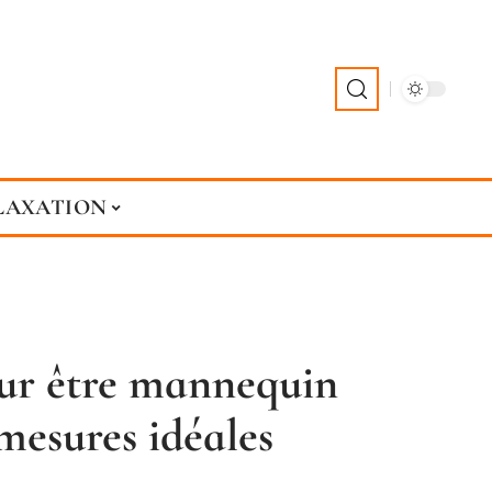
LAXATION
ur être mannequin
 mesures idéales