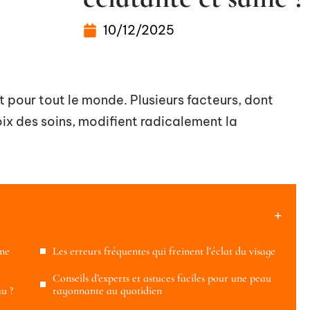
10/12/2025
t pour tout le monde. Plusieurs facteurs, dont
oix des soins, modifient radicalement la
une
Les erreurs fréquentes qui freinent l’éclat du visage
Conseils d’experts et astuces faciles pour une peau
u ?
rayonnante au quotidien