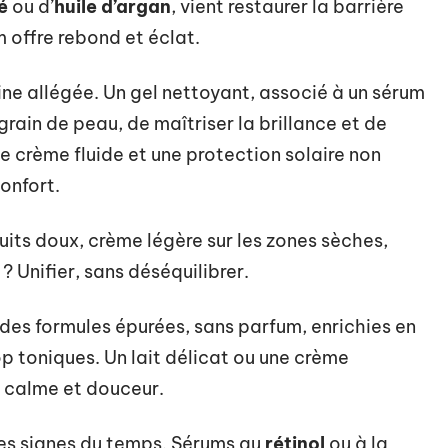
é
ou d’
huile d’argan
, vient restaurer la barrière
 offre rebond et éclat.
ne allégée. Un gel nettoyant, associé à un sérum
 grain de peau, de maîtriser la brillance et de
ne crème fluide et une protection solaire non
onfort.
duits doux, crème légère sur les zones sèches,
 ? Unifier, sans déséquilibrer.
des formules épurées, sans parfum, enrichies en
rop toniques. Un lait délicat ou une crème
r calme et douceur.
les signes du temps. Sérums au
rétinol
ou à la