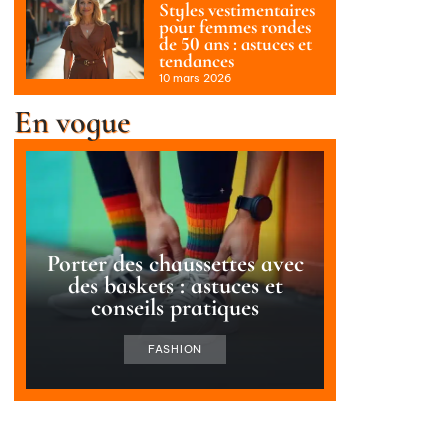
Styles vestimentaires
pour femmes rondes
de 50 ans : astuces et
tendances
10 mars 2026
En vogue
Porter des chaussettes avec
des baskets : astuces et
conseils pratiques
FASHION