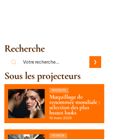
Recherche
Sous les projecteurs
PRODUITS
Maquillage de
renommée mondiale :
sélection des plus
beaux looks
10 mars 2026
FASHION