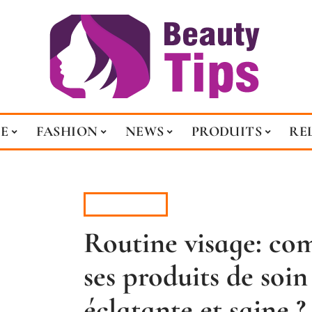
E
FASHION
NEWS
PRODUITS
RE
PRODUITS
Routine visage: co
ses produits de soi
éclatante et saine ?