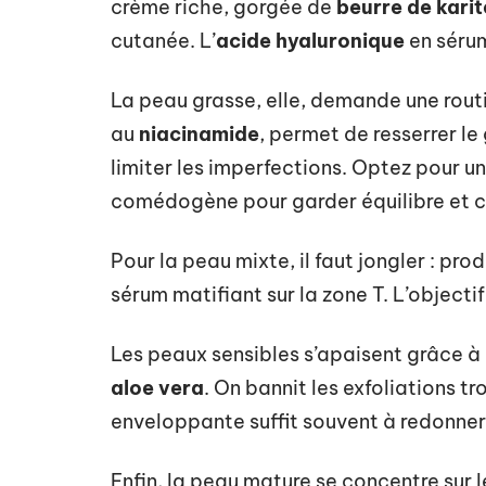
crème riche, gorgée de
beurre de karit
cutanée. L’
acide hyaluronique
en sérum
La peau grasse, elle, demande une routi
au
niacinamide
, permet de resserrer le
limiter les imperfections. Optez pour u
comédogène pour garder équilibre et c
Pour la peau mixte, il faut jongler : pro
sérum matifiant sur la zone T. L’objectif
Les peaux sensibles s’apaisent grâce à 
aloe vera
. On bannit les exfoliations t
enveloppante suffit souvent à redonne
Enfin, la peau mature se concentre sur 