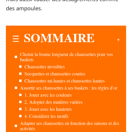
des ampoules.
SOMMAIRE
Choisir la bonne longueur de chaussettes pour vos
baskets
Chaussettes invisibles
Socquettes et chaussettes courtes
Chaussettes mi-hautes et chaussettes hautes
Assortir ses chaussettes à ses baskets : les règles d’or
1. Jouer avec les couleurs
2. Adopter des matières variées
3. Jouer avec les hauteurs
4. Considérer les motifs
Adapter ses chaussettes en fonction des saisons et des
activités